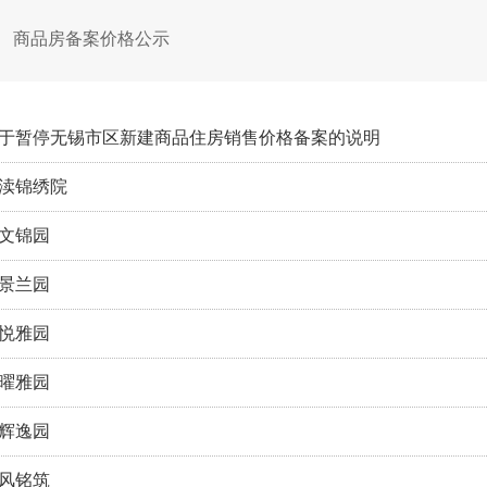
商品房备案价格公示
于暂停无锡市区新建商品住房销售价格备案的说明
渎锦绣院
文锦园
景兰园
悦雅园
曜雅园
辉逸园
风铭筑