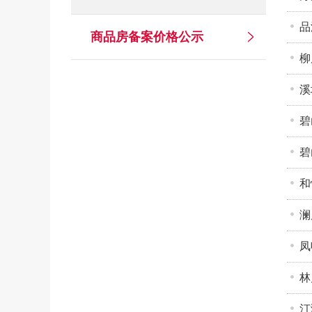
品
商品房备案价格公示
柳
溪
碧
碧
和
澜
凤
林
汀