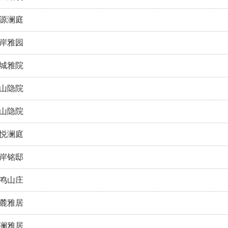
源澜庭
岸雅园
城雅院
山隐院
山隐院
悦澜庭
岸铭邸
鸣山庄
麓雅居
澜雅居