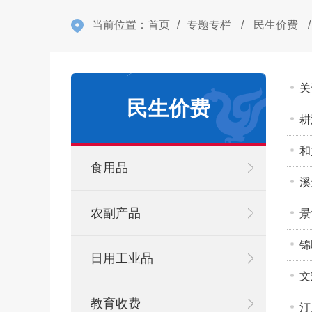
当前位置：
首页
/
专题专栏
/
民生价费
/
关
民生价费
耕
和
食用品
溪
农副产品
景
锦
日用工业品
文
教育收费
汀