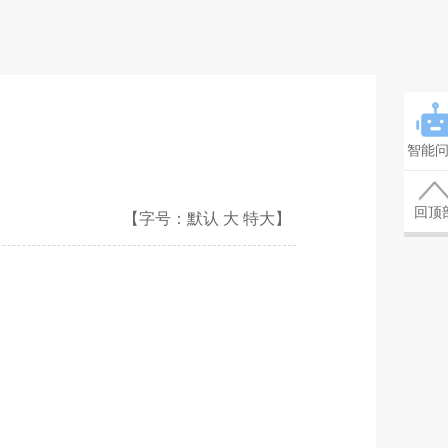
智能
回顶
【字号：
默认
大
特大
】