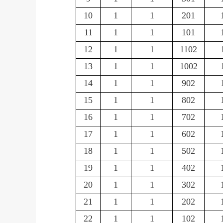
10
1
1
201
11
1
1
101
12
1
1
1102
13
1
1
1002
14
1
1
902
15
1
1
802
16
1
1
702
17
1
1
602
18
1
1
502
19
1
1
402
20
1
1
302
21
1
1
202
22
1
1
102