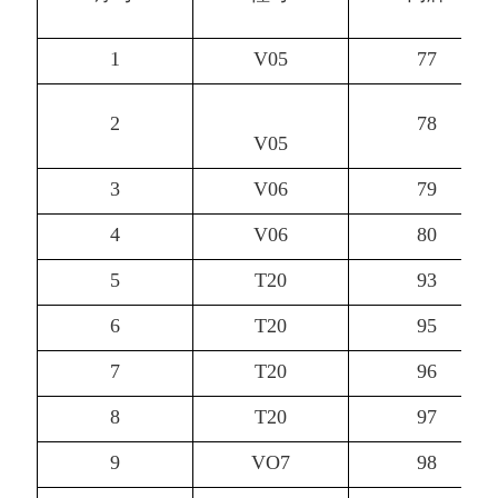
1
V05
77
2
78
V05
3
V06
79
4
V06
80
5
T20
93
6
T20
95
7
T20
96
8
T20
97
9
VO7
98