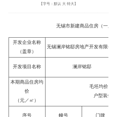
【字号：
默认
大
特大
】
无锡市新建商品住房（一房
开发企业名称
无锡澜岸铭邸房地产开发有限公
（盖章）
开发项目名称
澜岸铭邸
本期商品住房均
毛坯均价 36
价
户型装修价
（元／㎡）
序号
幢号
门牌