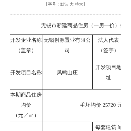
【字号：
默认
大
特大
】
无锡市新建商品住房（一房一价）价格
开发企业名称
无锡创源置业有限公
法人代表
（盖章）
司
（签字）
无
开发项目地
开发项目名称
凤鸣山庄
镇
址
本期商品住房
均价
毛坯均价
25720
元/平
（元／㎡）
每套建筑面