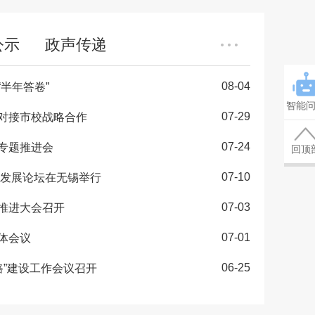
公示
政声传递
08-04
半年答卷”
智能
07-29
对接市校战略合作
07-24
专题推进会
回顶
07-10
化发展论坛在无锡举行
07-03
推进大会召开
07-01
体会议
06-25
一路”建设工作会议召开
件数据库
营商环