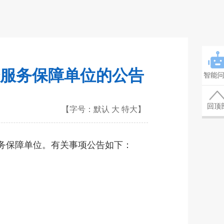
服务保障单位的公告
智能
回顶
【字号：
默认
大
特大
】
务保障单位。有关事项公告如下：