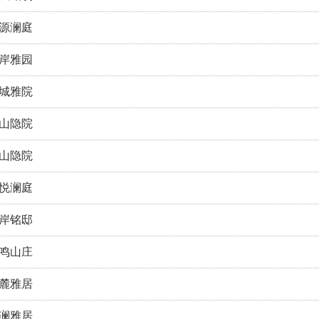
源澜庭
岸雅园
城雅院
山隐院
山隐院
悦澜庭
岸铭邸
鸣山庄
麓雅居
澜雅居