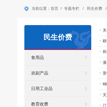
当前位置：
首页
/
专题专栏
/
民生价费
/
关
民生价费
耕
和
食用品
溪
农副产品
景
锦
日用工业品
文
教育收费
汀