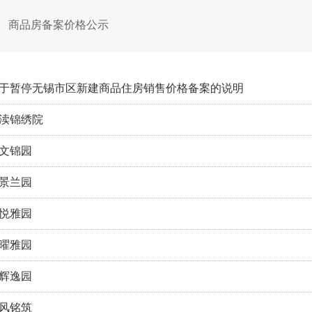
商品房备案价格公示
于暂停无锡市区新建商品住房销售价格备案的说明
渎锦绣院
文锦园
景兰园
悦雅园
曜雅园
辉逸园
风铭筑