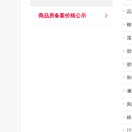
品
商品房备案价格公示
柳
溪
碧
碧
和
澜
凤
林
汀