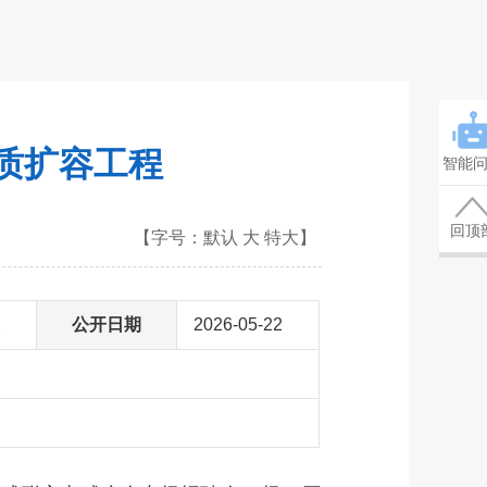
提质扩容工程
智能
回顶
【字号：
默认
大
特大
】
2
公开日期
2026-05-22