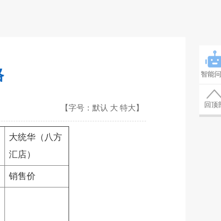
格
智能
回顶
【字号：
默认
大
特大
】
大统华（八方
汇店）
销售价