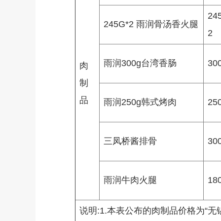
245
245G*2 雨润骨汤香火腿
2
雨润300g台湾香肠
300
肉
制
品
雨润250g韩式烤肉
250
三凤桥酱排骨
300
雨润牛肉火腿
180
说明:1.本表公布的肉制品价格为“