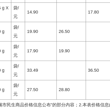
 g X
袋/
14.90
17.80
元
袋/
 g
19.90
26.50
元
袋/
 g
17.90
19.90
元
袋/
 g
33.49
36.50
元
袋/
 g
27.50
28.80
元
无锡市民生商品价格信息公布”的部分内容；2.本表价格信