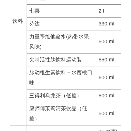
七喜
2 l
元
饮料
芬达
330 ml
元
力量帝维他命水(热带水果
500 ml
元
风味)
尖叫活性肽饮料运动装
550 ml
元
脉动维生素饮料－水蜜桃口
600 ml
元
味
三得利乌龙茶（低糖）
500 ml
元
康师傅茉莉清茶饮品（低
500 ml
元
糖）