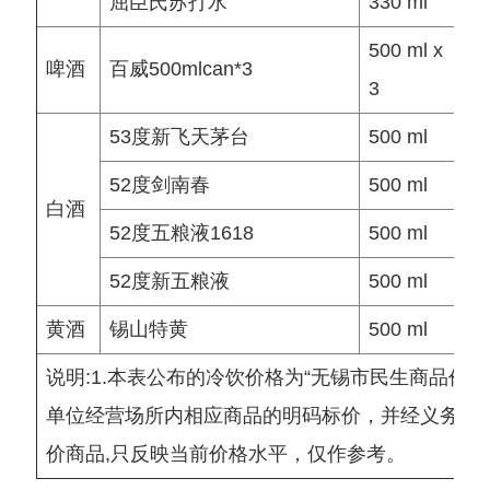
屈臣氏苏打水
330 ml
元
500 ml x
啤酒
百威500mlcan*3
元
3
53度新飞天茅台
500 ml
元
52度剑南春
500 ml
元
白酒
52度五粮液1618
500 ml
元
52度新五粮液
500 ml
元
黄酒
锡山特黄
500 ml
元
说明:1.本表公布的冷饮价格为“无锡市民生商品价
单位经营场所内相应商品的明码标价，并经义务监测
价商品,只反映当前价格水平，仅作参考。