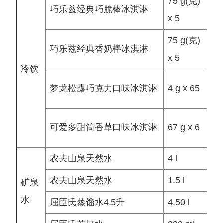
75 g(克)
盒
巧乐兹经典巧脆棒冰淇淋
x 5
(P
75 g(克)
盒
巧乐兹经典香奶棒冰淇淋
x 5
(P
冷饮
盒
梦龙松露巧克力口味冰淇淋
4 g x 65
(P
盒
可爱多甜筒香草口味冰淇淋
67 g x 6
(P
农夫山泉天然水
4 l
元
农夫山泉天然水
1.5 l
元
矿泉
水
屈臣氏蒸馏水4.5升
4.50 l
元