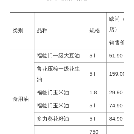
欧尚（长
店）
类别
品种
规格
销售价
福临门一级大豆油
5 l
51.90
鲁花压榨一级花生
5 l
159.00
油
福临门玉米油
1.8 l
29.90
食用油
福临门玉米油
5 l
74.90
多力葵花籽油
5 l
84.90
750