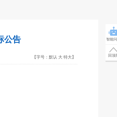
标公告
智能
回顶
【字号：
默认
大
特大
】