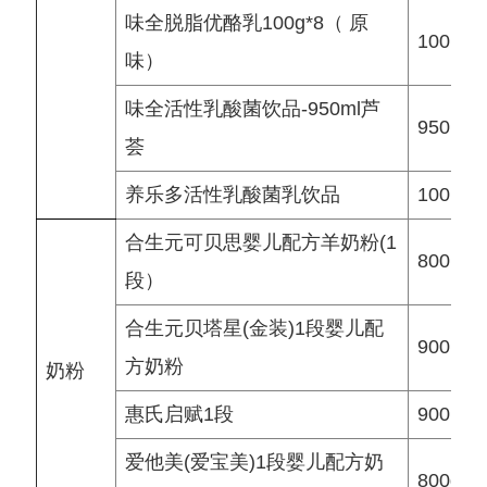
味全脱脂优酪乳100g*8（ 原
100 g
味）
味全活性乳酸菌饮品-950ml芦
950 ml
荟
养乐多活性乳酸菌乳饮品
100 ml
合生元可贝思婴儿配方羊奶粉(1
800 g
段）
合生元贝塔星(金装)1段婴儿配
900 g
方奶粉
奶粉
惠氏启赋1段
900 g
爱他美(爱宝美)1段婴儿配方奶
800g