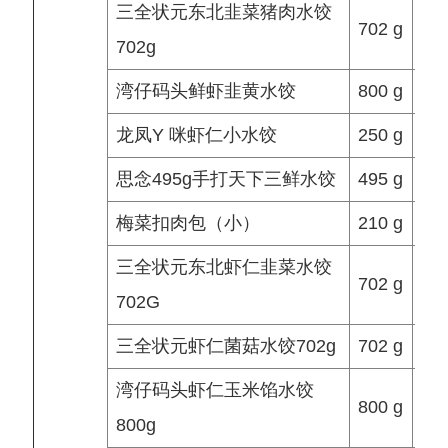
三全状元东北韭菜猪肉水饺
702 g
702g
湾仔码头鲜虾韭黄水饺
800 g
龙凤Y 咪虾仁小水饺
250 g
思念495g手打天下三鲜水饺
495 g
梅菜扣肉包（小）
210 g
三全状元东北虾仁韭菜水饺
702 g
702G
三全状元虾仁菌菇水饺702g
702 g
湾仔码头虾仁玉米馅水饺
800 g
800g