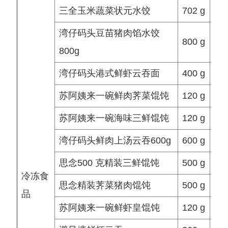
三全玉米蔬菜状元水饺
702 g
11.
湾仔码头豆苗猪肉馅水饺
800 g
800g
湾仔码头港式鲜虾云吞面
400 g
苏阿姨来一碗鲜肉荠菜馄饨
120 g
苏阿姨来一碗海味三鲜馄饨
120 g
湾仔码头鲜肉上汤云吞600g
600 g
24.
思念500 克精装三鲜馄饨
500 g
9.9
冷冻食
思念精装荠菜猪肉馄饨
500 g
9.9
品
苏阿姨来一碗鲜虾皇馄饨
120 g