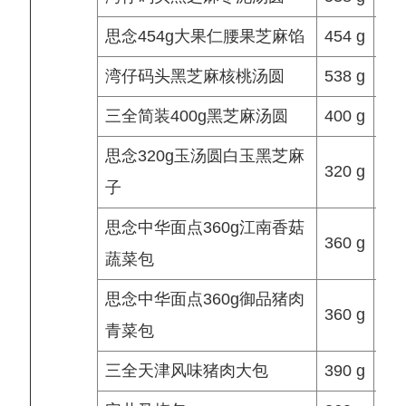
思念454g大果仁腰果芝麻馅
454 g
湾仔码头黑芝麻核桃汤圆
538 g
3.9
三全简装400g黑芝麻汤圆
400 g
思念320g玉汤圆白玉黑芝麻
320 g
12.
子
思念中华面点360g江南香菇
360 g
蔬菜包
思念中华面点360g御品猪肉
360 g
青菜包
三全天津风味猪肉大包
390 g