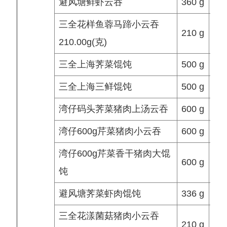
避风塘鲜虾云吞
360 g
三全花样鱼蓉马蹄小云吞
210 g
210.00g(克)
三全上海荠菜馄饨
500 g
14.
三全上海三鲜馄饨
500 g
13.
湾仔码头荠菜猪肉上汤云吞
600 g
24.
湾仔600g芹菜猪肉小云吞
600 g
33.
湾仔600g芹菜香干猪肉大馄
600 g
饨
避风塘荠菜虾肉馄饨
336 g
三全花漾菌菇猪肉小云吞
210 g