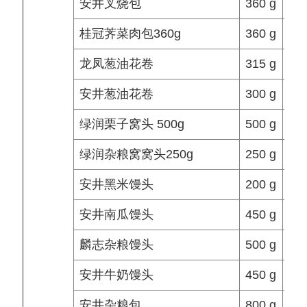
安井叉烧包
360 g
桂冠荠菜肉包360g
360 g
龙凤葱油花卷
315 g
安井葱油花卷
300 g
绿润栗子窝头 500g
500 g
绿润杂粮窝窝头250g
250 g
安井黑米馒头
200 g
安井南瓜馒头
450 g
麟志杂粮馒头
500 g
安井牛奶馒头
450 g
安井杂粮包
800 g
13.