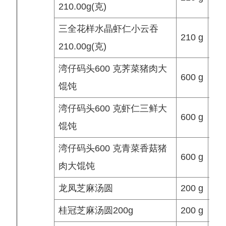
210.00g(克)
三全花样水晶虾仁小云吞
210 g
210.00g(克)
湾仔码头600 克荠菜猪肉大
600 g
33.
馄饨
湾仔码头600 克虾仁三鲜大
600 g
馄饨
湾仔码头600 克青菜香菇猪
600 g
肉大馄饨
龙凤芝麻汤圆
200 g
7.5
桂冠芝麻汤圆200g
200 g
7.5