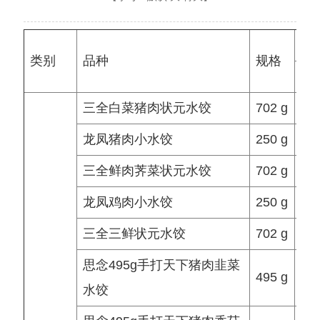
欧
类别
品种
规格
销
三全白菜猪肉状元水饺
702 g
14.
龙凤猪肉小水饺
250 g
三全鲜肉荠菜状元水饺
702 g
18.
龙凤鸡肉小水饺
250 g
三全三鲜状元水饺
702 g
思念495g手打天下猪肉韭菜
495 g
水饺