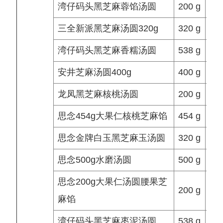
湾仔码头黑芝麻蓉馅汤圆
200 g
8.5
三全新派黑芝麻汤圆320g
320 g
湾仔码头黑芝麻香糯汤圆
538 g
17.
安井芝麻汤圆400g
400 g
龙凤黑芝麻核桃汤圆
200 g
思念454g大果仁核桃芝麻馅
454 g
思念金牌白玉黑芝麻玉汤圆
320 g
17.
思念500g水磨汤圆
500 g
思念200g大果仁汤圆腰果芝
200 g
麻馅
湾仔码头黑芝麻枣泥汤圆
538 g