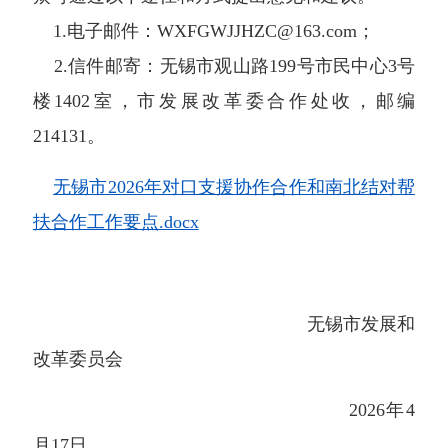
1.
电子邮件：
WXFGWJJHZC
@163.com
；
2.
信件
邮寄：无锡市观山路
199
号市民中心
3
号
楼
140
2
室，市发展改革委
合作处
收，邮编
214131
。
无锡市2026年对口支援协作合作和南北结对帮
扶合作工作要点.docx
无锡市发展和
改革委员会
2026
年
4
月
17
日