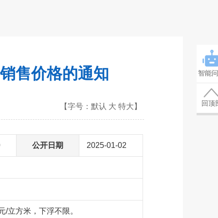
销售价格的通知
智能
回顶
【字号：
默认
大
特大
】
0
公开日期
2025-01-02
3元/立方米，下浮不限。