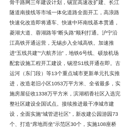
骨干路网三年建设计划，锡宜高速改扩建、长江
隧道南接线等市域一体化道路全面开工，高浪路
快速化改造即将通车、快速中环南线基本贯通，
菱湖大道、蓉湖路等“断头路”顺利打通。沪宁沿
江高铁开通运营，无锡步入全域高铁。加速推
进“五线共建”“六航齐治”，地铁6号线、硕放机场
配套设施工程开工建设，锡澄S1线开通在即。古
运河（东门段）等13个重点城市更新单元扎实推
进，改造老旧小区1053万平方米、全省最多，实
施房屋征收1338万平方米，滨湖稻香社区入选完
整社区建设全国试点。接续推进最干净城市建
设，全面实施“城管进社区”，新改建公园游园73
个、打造“席地而坐”示范区30个，实施108座桥