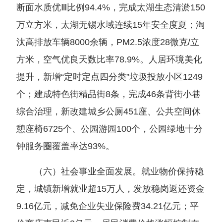
断面水质优Ⅲ比例94.4%，完成太湖生态清淤150
万立方米，太湖无锡水域连续15年安全度夏；淘
汰高排放车辆8000余辆，PM2.5浓度28微克/立
方米，空气优良天数比率78.9%。人居环境美化
提升，新增“定时定点四分类”垃圾投放小区1249
个；建成特色街精品街8条，完成46条背街小巷
综合治理，新改建城乡公厕451座、公共空间休
憩座椅6725个、公园游园100个，公园绿地十分
钟服务圈覆盖率达93%。
（六）社会事业全面发展。就业物价保持稳
定，城镇新增就业超15万人，发放稳岗返还资金
9.16亿元，减免企业失业保险费34.21亿元；平