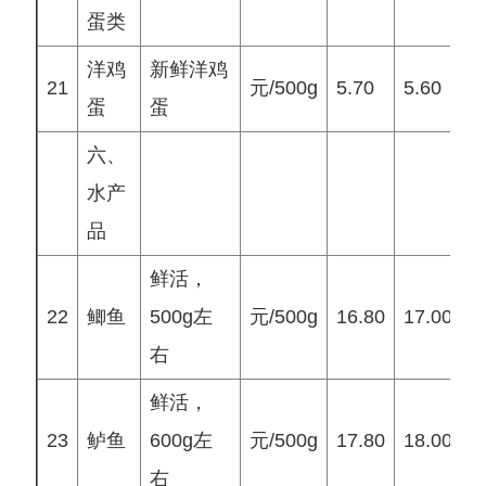
蛋类
洋鸡
新鲜洋鸡
21
元/500g
5.70
5.60
5
蛋
蛋
六、
水产
品
鲜活，
22
鲫鱼
500g左
元/500g
16.80
17.00
1
右
鲜活，
23
鲈鱼
600g左
元/500g
17.80
18.00
1
右