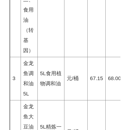
食用
油
（转
基
因）
金龙
鱼调
5L食用植
3
元/桶
67.15
68.00
6
和油
物调和油
5L
金龙
鱼大
豆油
5L精炼一