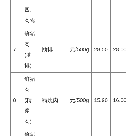
四、
肉禽
鲜猪
肉
7
肋排
元/500g
28.50
28.00
2
(肋
排)
鲜猪
肉
8
(精
精瘦肉
元/500g
15.90
16.00
1
瘦
肉)
鲜猪