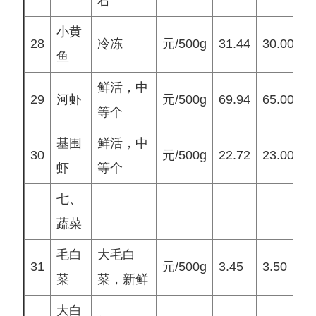
右
小黄
28
冷冻
元/500g
31.44
30.00
2
鱼
鲜活，中
29
河虾
元/500g
69.94
65.00
7
等个
基围
鲜活，中
30
元/500g
22.72
23.00
2
虾
等个
七、
蔬菜
毛白
大毛白
31
元/500g
3.45
3.50
3
菜
菜，新鲜
大白