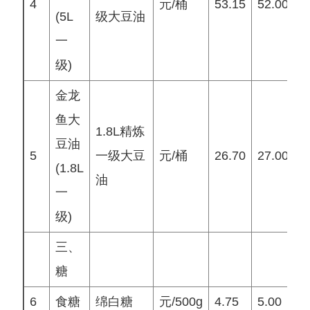
4
元/桶
53.15
52.00
5
(5L
级大豆油
一
级)
金龙
鱼大
1.8L精炼
豆油
5
一级大豆
元/桶
26.70
27.00
2
(1.8L
油
一
级)
三、
糖
6
食糖
绵白糖
元/500g
4.75
5.00
5