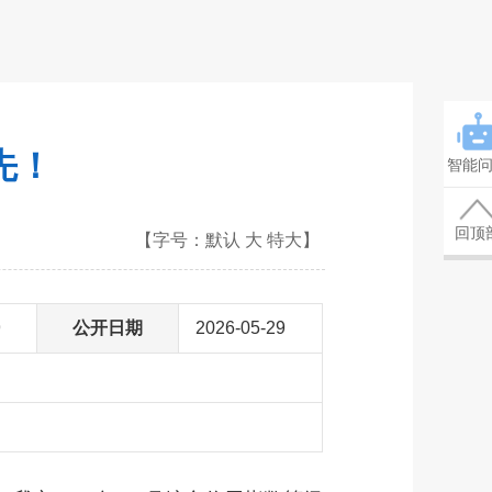
先！
智能
回顶
【字号：
默认
大
特大
】
9
公开日期
2026-05-29