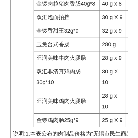
金锣肉粒猪肉香肠40g*8
40 g x 8
袋/
双汇泡面拍挡
30 g X 9
袋/
金锣香甜王32g*9
32 g x 9
袋/
玉兔台式香肠
280 g
袋/
旺润美味牛肉火腿肠
28 g x 9
袋/
双汇非清真鸡肉肠
30 g X
袋/
30g*10
10
28 g x
旺润美味鸡肉火腿肠
袋/
10
金锣鸡肉肠25g*9
25 g X 9
袋/
说明:1.本表公布的肉制品价格为“无锡市民生商品