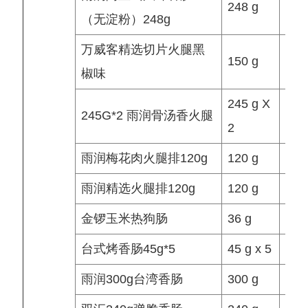
248 g
个/
（无淀粉）248g
万威客精选切片火腿黑
150 g
袋/
椒味
245 g X
245G*2 雨润骨汤香火腿
袋/
2
雨润梅花肉火腿排120g
120 g
袋/
雨润精选火腿排120g
120 g
袋/
金锣玉米热狗肠
36 g
根/
台式烤香肠45g*5
45 g x 5
袋/
雨润300g台湾香肠
300 g
袋/