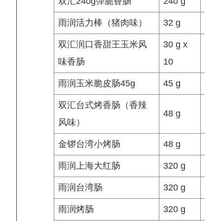
双汇240g弹脆香肠
240 g
袋/
雨润活力棒（猪肉味）
32 g
袋/
双汇润口香甜王玉米风
30 g x
袋/
味香肠
10
雨润玉米脆皮肠45g
45 g
袋/
双汇台式烤香肠（香辣
48 g
袋/
风味）
金锣台湾小烤肠
48 g
根/
雨润上海大红肠
320 g
袋/
雨润台湾肠
320 g
袋/
雨润烤肠
320 g
袋/