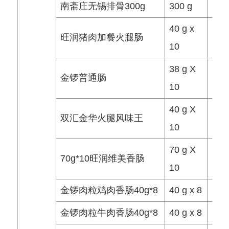
南斋庄无锡排骨300g
300 g
袋/
40 g x
旺润猪肉加餐火腿肠
袋/
10
38 g X
金锣普通肠
袋/
10
40 g X
双汇金华火腿风味王
袋/
10
70 g X
70g*10旺润维美香肠
袋/
10
金锣肉粒鸡肉香肠40g*8
40 g x 8
袋/
金锣肉粒牛肉香肠40g*8
40 g x 8
袋/