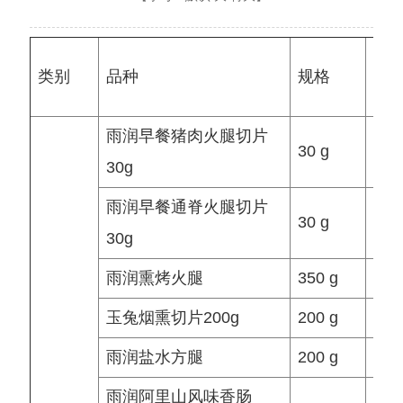
类别
品种
规格
单
雨润早餐猪肉火腿切片
30 g
个/
30g
雨润早餐通脊火腿切片
30 g
个/
30g
雨润熏烤火腿
350 g
个/
玉兔烟熏切片200g
200 g
个/
雨润盐水方腿
200 g
个/
雨润阿里山风味香肠