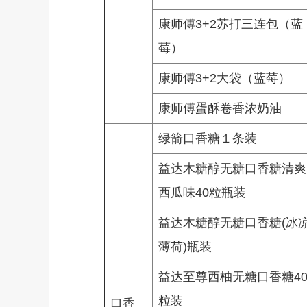
康师傅3+2苏打三连包（蓝
莓）
康师傅3+2大袋（蓝莓）
康师傅蛋酥卷香浓奶油
绿箭口香糖１条装
益达木糖醇无糖口香糖清爽
西瓜味40粒瓶装
益达木糖醇无糖口香糖(冰
薄荷)瓶装
益达至尊西柚无糖口香糖4
粒装
口香