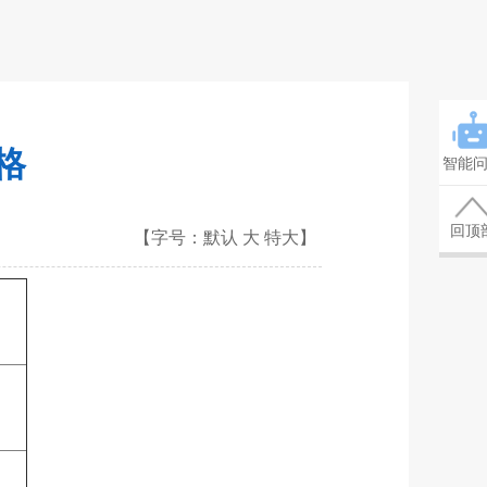
格
智能
回顶
【字号：
默认
大
特大
】