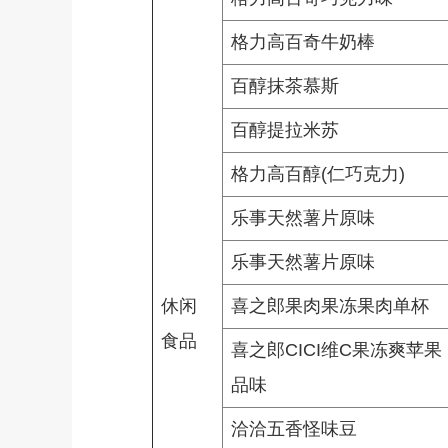
格力高百奇牛奶棒
百醇抹茶慕斯
百醇提拉米苏
格力高百醇(仁巧克力)
乐事天然薯片原味
乐事天然薯片原味
休闲
喜之郎果肉果冻果肉单杯
食品
喜之郎CICI维C果冻爽苹果
品味
洽洽五香怪味豆