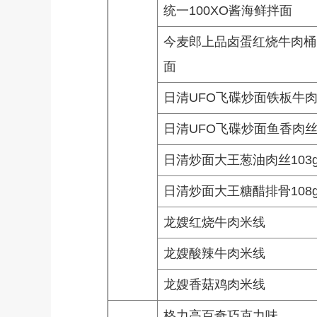
统一100XO酱海鲜拌面
今麦郎上品卤蛋红烧牛肉桶
面
日清UFO飞碟炒面铁板牛
日清UFO飞碟炒面鱼香肉
日清炒面大王葱油肉丝103
日清炒面大王糖醋排骨108
龙嫂红烧牛肉米线
龙嫂酸辣牛肉米线
龙嫂香菇鸡肉米线
格力高百奇巧克力味