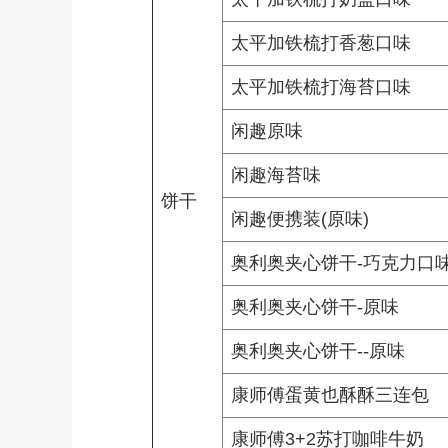
太平加铁梳打香葱口味
太平加铁梳打海苔口味
闲趣原味
闲趣海苔味
饼干
闲趣便携装(原味)
奥利奥夹心饼干-巧克力口
奥利奥夹心饼干-原味
奥利奥夹心饼干--原味
康师傅蛋黄也酥酥三连包
康师傅3+2苏打咖啡牛奶