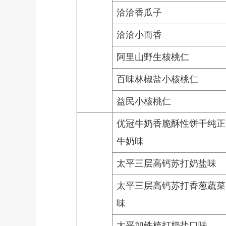
洽洽香瓜子
洽洽小而香
阿里山野生核桃仁
百味林椒盐小核桃仁
益民小核桃仁
优冠牛奶香脆酥性饼干纯正
牛奶味
太平三层高钙苏打奶盐味
太平三层高钙苏打香葱蔬菜
味
太平加铁梳打奶盐口味