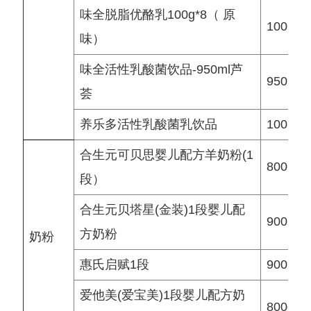
味全脱脂优酪乳100g*8（ 原
100 g
味）
味全活性乳酸菌饮品-950ml芦
950 ml
荟
养乐多活性乳酸菌乳饮品
100 ml
合生元可贝思婴儿配方羊奶粉(1
800 g
段）
合生元贝塔星(金装)1段婴儿配
900 g
方奶粉
奶粉
惠氏启赋1段
900 g
爱他美(爱宝美)1段婴儿配方奶
800g