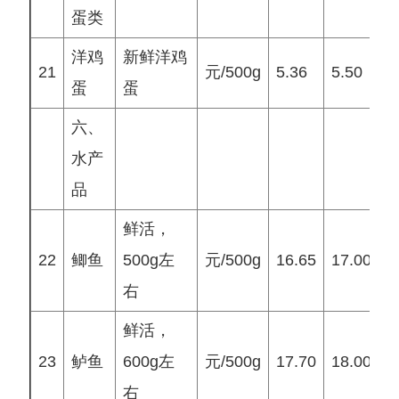
蛋类
洋鸡
新鲜洋鸡
21
元/500g
5.36
5.50
5
蛋
蛋
六、
水产
品
鲜活，
22
鲫鱼
500g左
元/500g
16.65
17.00
1
右
鲜活，
23
鲈鱼
600g左
元/500g
17.70
18.00
1
右