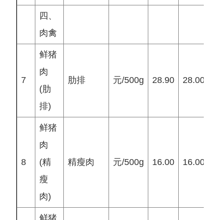
四、
肉禽
鲜猪
肉
7
肋排
元/500g
28.90
28.00
2
(肋
排)
鲜猪
肉
8
(精
精瘦肉
元/500g
16.00
16.00
1
瘦
肉)
鲜猪