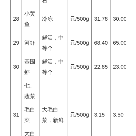
右
小黄
28
冷冻
元/500g
31.78
30.00
2
鱼
鲜活，中
29
河虾
元/500g
68.40
65.00
6
等个
基围
鲜活，中
30
元/500g
22.85
23.00
2
虾
等个
七、
蔬菜
毛白
大毛白
31
元/500g
3.15
3.50
3
菜
菜，新鲜
大白