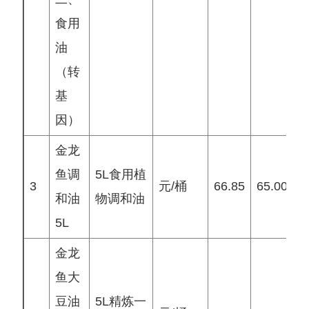
食用
油
（转
基
因）
金龙
鱼调
5L食用植
3
元/桶
66.85
65.00
6
和油
物调和油
5L
金龙
鱼大
豆油
5L精炼一