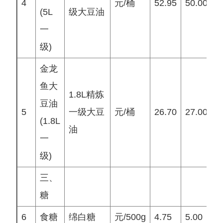
4
元/桶
52.95
50.00
5
(5L
级大豆油
一
级)
金龙
鱼大
1.8L精炼
豆油
5
一级大豆
元/桶
26.70
27.00
2
(1.8L
油
一
级)
三、
糖
6
食糖
绵白糖
元/500g
4.75
5.00
5