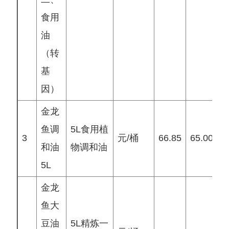
食用
油
（转
基
因）
金龙
鱼调
5L食用植
3
元/桶
66.85
65.00
6
和油
物调和油
5L
金龙
鱼大
豆油
5L精炼一