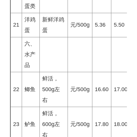
蛋类
洋鸡
新鲜洋鸡
21
元/500g
5.36
5.50
5
蛋
蛋
六、
水产
品
鲜活，
22
鲫鱼
500g左
元/500g
16.60
17.00
1
右
鲜活，
23
鲈鱼
600g左
元/500g
17.80
18.00
1
右