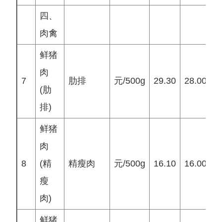
四、
肉禽
鲜猪
肉
7
肋排
元/500g
29.30
28.00
3
(肋
排)
鲜猪
肉
8
(精
精瘦肉
元/500g
16.10
16.00
1
瘦
肉)
鲜猪