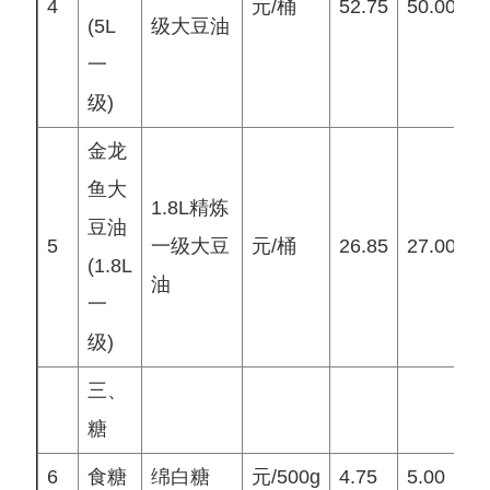
4
元/桶
52.75
50.00
5
(5L
级大豆油
一
级)
金龙
鱼大
1.8L精炼
豆油
5
一级大豆
元/桶
26.85
27.00
2
(1.8L
油
一
级)
三、
糖
6
食糖
绵白糖
元/500g
4.75
5.00
5