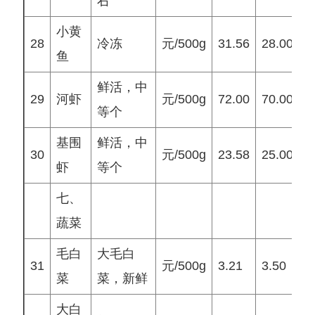
右
小黄
28
冷冻
元/500g
31.56
28.00
2
鱼
鲜活，中
29
河虾
元/500g
72.00
70.00
7
等个
基围
鲜活，中
30
元/500g
23.58
25.00
2
虾
等个
七、
蔬菜
毛白
大毛白
31
元/500g
3.21
3.50
3
菜
菜，新鲜
大白