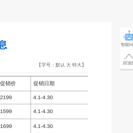
息
智能
回顶
【字号：
默认
大
特大
】
促销价
促销日期
2199
4.1-4.30
1599
4.1-4.30
1699
4.1-4.30