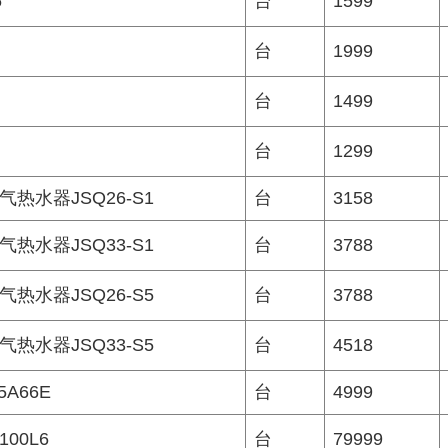
6
台
1599
台
1999
台
1499
台
1299
气热水器JSQ26-S1
台
3158
气热水器JSQ33-S1
台
3788
气热水器JSQ26-S5
台
3788
气热水器JSQ33-S5
台
4518
A66E
台
4999
00L6
台
79999