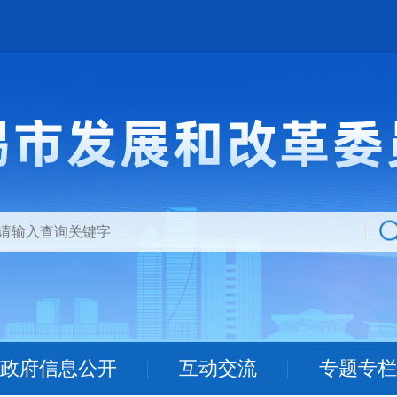
政府信息公开
互动交流
专题专栏