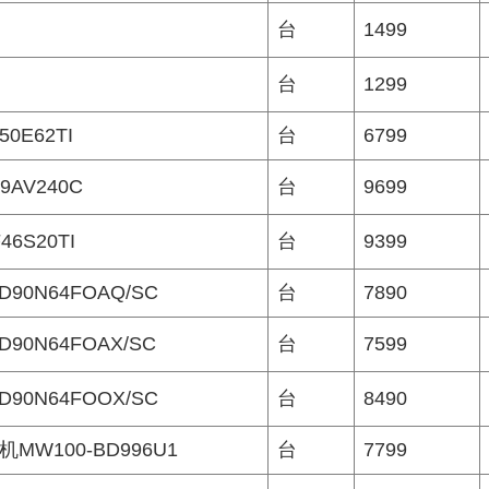
台
1499
台
1299
0E62TI
台
6799
AV240C
台
9699
6S20TI
台
9399
0N64FOAQ/SC
台
7890
0N64FOAX/SC
台
7599
0N64FOOX/SC
台
8490
W100-BD996U1
台
7799