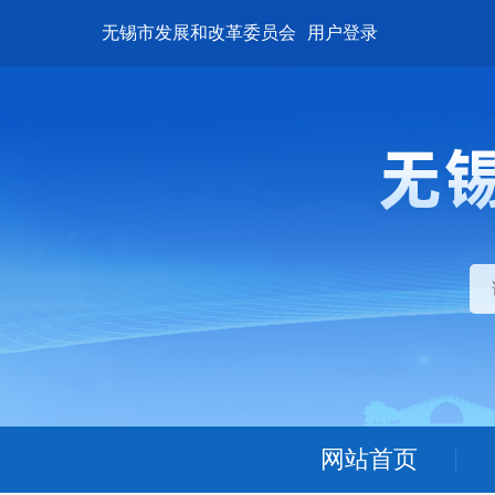
无锡市发展和改革委员会
用户登录
网站首页