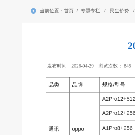
当前位置：
首页
/
专题专栏
/
民生价费
/
发布时间：2026-04-29 浏览次数：
845
品类
品牌
规格/型号
A2Pro12+51
A2Pro12+25
A1Pro8+256
通讯
oppo