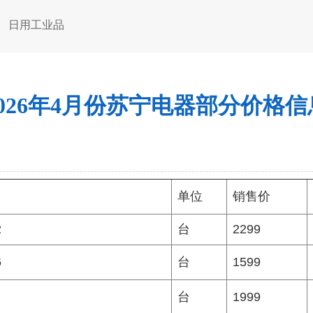
日用工业品
2026年4月份苏宁电器部分价格信
单位
销售价
2
台
2299
6
台
1599
台
1999