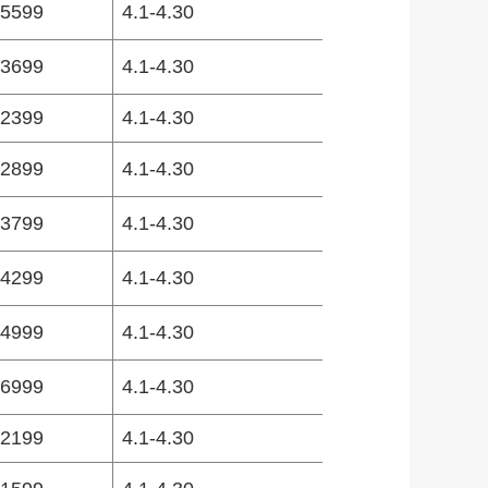
5599
4.1-4.30
3699
4.1-4.30
2399
4.1-4.30
2899
4.1-4.30
3799
4.1-4.30
4299
4.1-4.30
4999
4.1-4.30
6999
4.1-4.30
2199
4.1-4.30