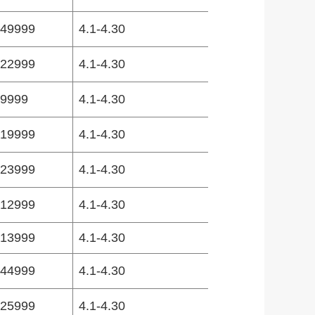
49999
4.1-4.30
22999
4.1-4.30
9999
4.1-4.30
19999
4.1-4.30
23999
4.1-4.30
12999
4.1-4.30
13999
4.1-4.30
44999
4.1-4.30
25999
4.1-4.30