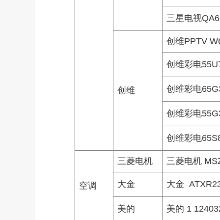
三星电视QA65
创维PPTV W
创维彩电55U
创维彩电65G3
创维
创维彩电55G3
创维彩电65S
三菱电机
三菱电机 MSZ
大金
大金 ATXR2
空调
美的
美的 1 12403