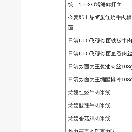
统一100XO酱海鲜拌面
今麦郎上品卤蛋红烧牛肉桶
面
日清UFO飞碟炒面铁板牛
日清UFO飞碟炒面鱼香肉
日清炒面大王葱油肉丝103
日清炒面大王糖醋排骨108
龙嫂红烧牛肉米线
龙嫂酸辣牛肉米线
龙嫂香菇鸡肉米线
格力高百奇巧克力味