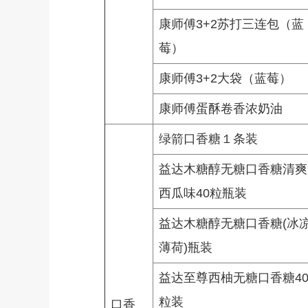
康师傅3+2苏打三连包（蓝
莓）
康师傅3+2大袋（蓝莓）
康师傅蛋酥卷香浓奶油
绿箭口香糖１条装
益达木糖醇无糖口香糖清爽
西瓜味40粒瓶装
益达木糖醇无糖口香糖(冰
薄荷)瓶装
益达至尊西柚无糖口香糖4
粒装
口香