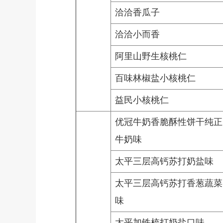
洽洽香瓜子
洽洽小而香
阿里山野生核桃仁
百味林椒盐小核桃仁
益民小核桃仁
优冠牛奶香脆酥性饼干纯正
牛奶味
太平三层高钙苏打奶盐味
太平三层高钙苏打香葱蔬菜
味
太平加铁梳打奶盐口味