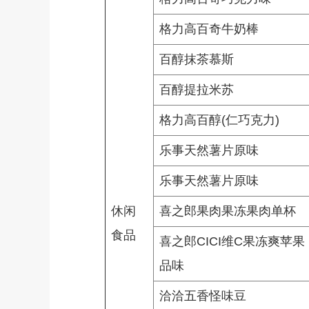
格力高百奇牛奶棒
百醇抹茶慕斯
百醇提拉米苏
格力高百醇(仁巧克力)
乐事天然薯片原味
乐事天然薯片原味
休闲
喜之郎果肉果冻果肉单杯
食品
喜之郎CICI维C果冻爽苹果
品味
洽洽五香怪味豆