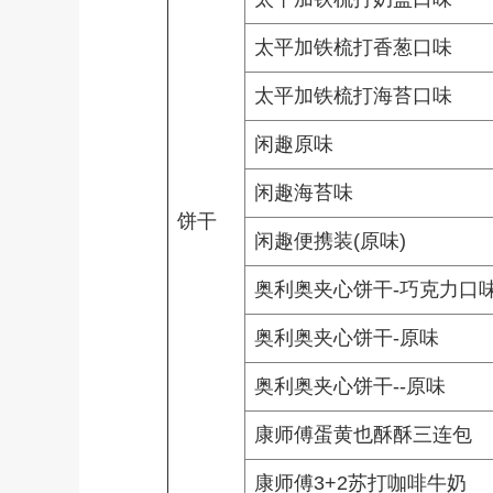
太平加铁梳打香葱口味
太平加铁梳打海苔口味
闲趣原味
闲趣海苔味
饼干
闲趣便携装(原味)
奥利奥夹心饼干-巧克力口
奥利奥夹心饼干-原味
奥利奥夹心饼干--原味
康师傅蛋黄也酥酥三连包
康师傅3+2苏打咖啡牛奶