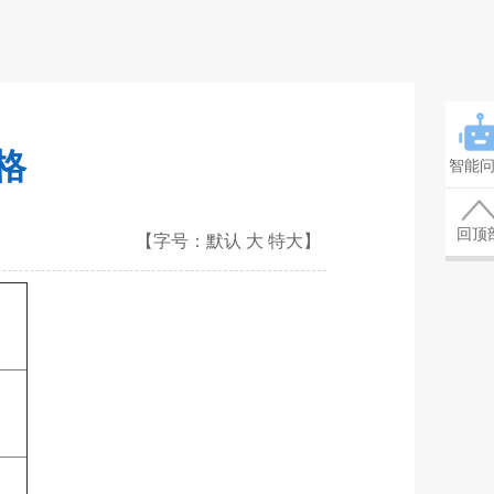
格
智能
回顶
【字号：
默认
大
特大
】