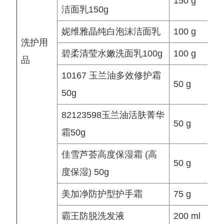
150 g
洁面乳150g
妮维雅晶纯白泡沫洁面乳
100 g
洗护用
碧柔清莹水嫩洗面乳100g
100 g
品
10167 玉兰油多效修护霜
50 g
50g
82123598玉兰油活肤菁华
50 g
霜50g
佳雪芦荟高度保湿霜 (高
50 g
度保湿) 50g
美加净防护型护手霜
75 g
霸王防脱洗发液
200 ml