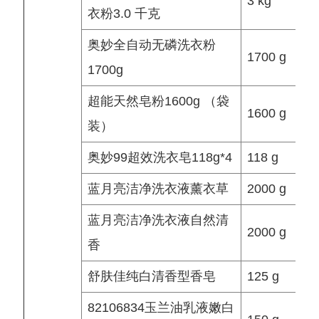
3 kg
衣粉3.0 千克
奥妙全自动无磷洗衣粉
1700 g
1700g
超能天然皂粉1600g （袋
1600 g
装）
奥妙99超效洗衣皂118g*4
118 g
蓝月亮洁净洗衣液薰衣草
2000 g
蓝月亮洁净洗衣液自然清
2000 g
香
舒肤佳纯白清香型香皂
125 g
82106834玉兰油乳液嫩白