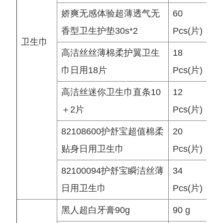
娇爽无感体验超薄透气无
60
香型卫生护垫30s*2
Pcs(片)
卫生巾
高洁丝丝薄棉柔护翼卫生
18
巾日用18片
Pcs(片)
高洁丝迷你卫生巾直条10
12
＋2片
Pcs(片)
82108600护舒宝超值棉柔
20
贴身日用卫生巾
Pcs(片)
82100094护舒宝瞬洁丝薄
34
日用卫生巾
Pcs(片)
黑人超白牙膏90g
90 g