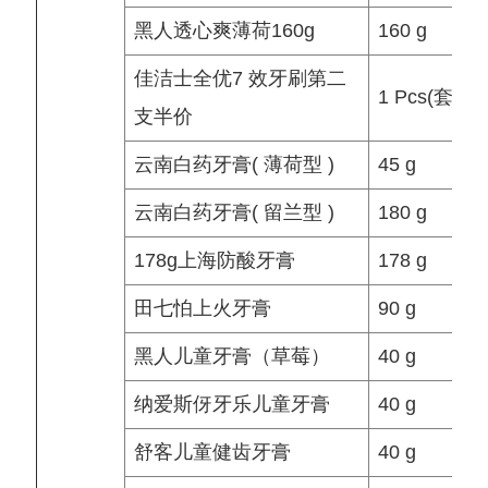
黑人透心爽薄荷160g
160 g
佳洁士全优7 效牙刷第二
1 Pcs(套)
支半价
云南白药牙膏( 薄荷型 )
45 g
云南白药牙膏( 留兰型 )
180 g
178g上海防酸牙膏
178 g
田七怕上火牙膏
90 g
黑人儿童牙膏（草莓）
40 g
纳爱斯伢牙乐儿童牙膏
40 g
舒客儿童健齿牙膏
40 g