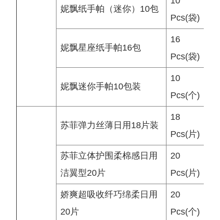
10
妮飘纸手帕（迷你）10包
Pcs(袋)
16
妮飘星座纸手帕16包
Pcs(袋)
10
妮飘迷你手帕10包装
Pcs(个)
18
苏菲弹力丝薄日用18片装
Pcs(片)
苏菲立体护围柔棉感日用
20
洁翼型20片
Pcs(片)
娇爽超吸收纤巧绵柔日用
20
20片
Pcs(个)