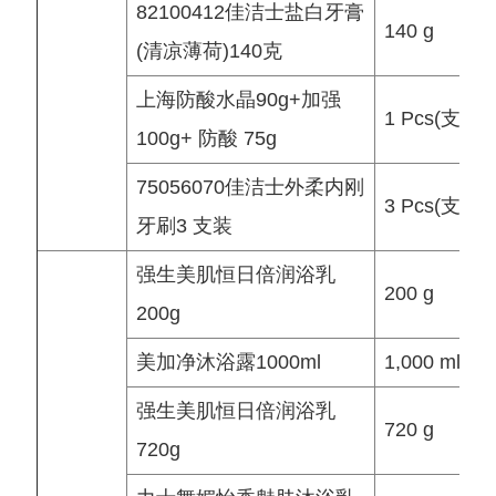
82100412佳洁士盐白牙膏
140 g
(清凉薄荷)140克
上海防酸水晶90g+加强
1 Pcs(支)
100g+ 防酸 75g
75056070佳洁士外柔内刚
3 Pcs(支)
牙刷3 支装
强生美肌恒日倍润浴乳
200 g
200g
美加净沐浴露1000ml
1,000 ml
强生美肌恒日倍润浴乳
720 g
720g