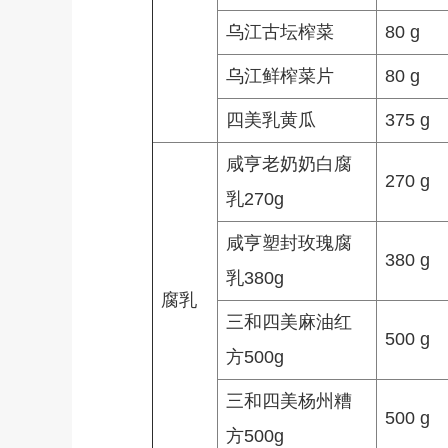
乌江古坛榨菜
80 g
乌江鲜榨菜片
80 g
四美乳黄瓜
375 g
咸亨老奶奶白腐
270 g
乳270g
咸亨塑封玫瑰腐
380 g
乳380g
腐乳
三和四美麻油红
500 g
方500g
三和四美杨州糟
500 g
方500g