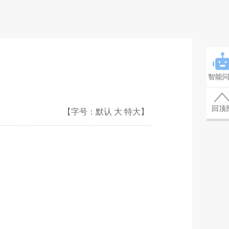
智能
回顶
【字号：
默认
大
特大
】