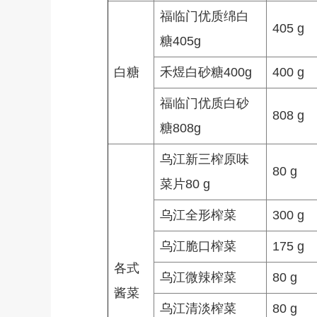
福临门优质绵白
405 g
糖405g
白糖
禾煜白砂糖400g
400 g
福临门优质白砂
808 g
糖808g
乌江新三榨原味
80 g
菜片80 g
乌江全形榨菜
300 g
乌江脆口榨菜
175 g
各式
乌江微辣榨菜
80 g
酱菜
乌江清淡榨菜
80 g