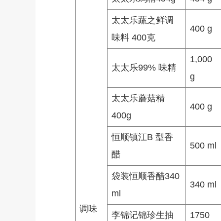
太太乐蔬之鲜调
400 g
味料 400克
1,000
太太乐99% 味精
g
太太乐蘑菇精
400 g
400g
恒顺镇江B 型香
500 ml
醋
袋装恒顺香醋340
340 ml
ml
调味
李锦记锦珍生抽
1750