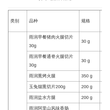
类别
品种
规格
单
雨润早餐猪肉火腿切片
30 g
个/
30g
雨润早餐通脊火腿切片
30 g
个/
30g
雨润熏烤火腿
350 g
个/
玉兔烟熏切片200g
200 g
个/
雨润盐水方腿
200 g
个/
雨润阿里山风味香肠