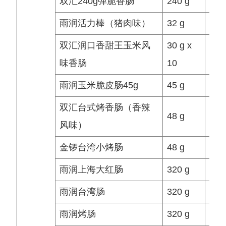
双汇240g弹脆香肠
240 g
袋/
雨润活力棒（猪肉味）
32 g
袋/
双汇润口香甜王玉米风
30 g x
袋/
味香肠
10
雨润玉米脆皮肠45g
45 g
袋/
双汇台式烤香肠（香辣
48 g
袋/
风味）
金锣台湾小烤肠
48 g
根/
雨润上海大红肠
320 g
袋/
雨润台湾肠
320 g
袋/
雨润烤肠
320 g
袋/