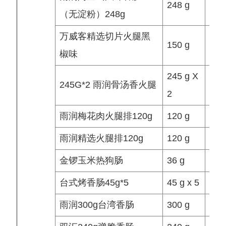
248 g
个/
（无淀粉）248g
万威客精选切片火腿黑
150 g
袋/
椒味
245 g X
245G*2 雨润骨汤香火腿
袋/
2
雨润梅花肉火腿排120g
120 g
袋/
雨润精选火腿排120g
120 g
袋/
金锣玉米热狗肠
36 g
根/
台式烤香肠45g*5
45 g x 5
袋/
雨润300g台湾香肠
300 g
袋/