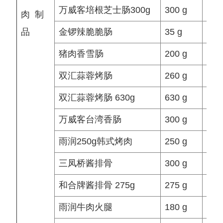
万威客培根芝士肠300g
300 g
袋/
肉 制
品
金锣辣脆脆肠
35 g
袋/
猪肉香雪肠
200 g
袋/
双汇蒜蓉烤肠
260 g
袋/
双汇蒜蓉烤肠 630g
630 g
袋/
万威客台湾香肠
300 g
袋/
雨润250g韩式烤肉
250 g
袋/
三凤桥酱排骨
300 g
袋/
和合牌酱排骨 275g
275 g
袋/
雨润牛肉火腿
180 g
袋/