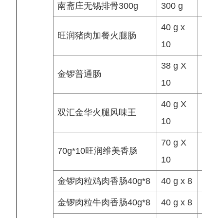
南斋庄无锡排骨300g
300 g
袋/
40 g x
旺润猪肉加餐火腿肠
袋/
10
38 g X
金锣普通肠
袋/
10
40 g X
双汇金华火腿风味王
袋/
10
70 g X
70g*10旺润维美香肠
袋/
10
金锣肉粒鸡肉香肠40g*8
40 g x 8
袋/
金锣肉粒牛肉香肠40g*8
40 g x 8
袋/