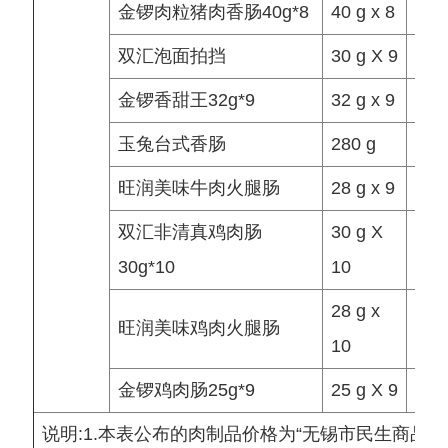
金锣肉粒猪肉香肠40g*8
40 g x 8
袋/
双汇泡面拍挡
30 g X 9
袋/
金锣香甜王32g*9
32 g x 9
袋/
玉兔台式香肠
280 g
袋/
旺润美味牛肉火腿肠
28 g x 9
袋/
双汇非清真鸡肉肠
30 g X
袋/
30g*10
10
28 g x
旺润美味鸡肉火腿肠
袋/
10
金锣鸡肉肠25g*9
25 g X 9
袋/
说明:1.本表公布的肉制品价格为“无锡市民生商品