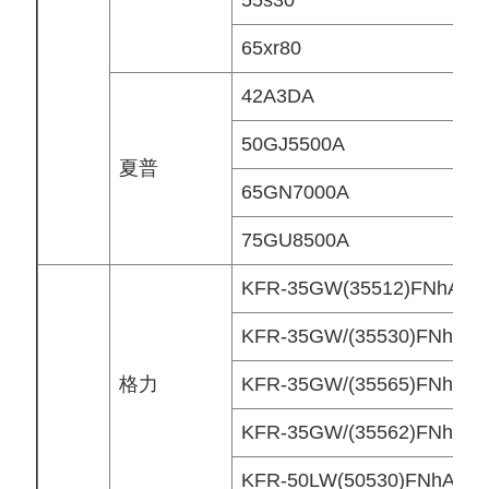
55s30
65xr80
42A3DA
50GJ5500A
夏普
65GN7000A
75GU8500A
KFR-35GW(35512)FNhAa-
KFR-35GW/(35530)FNhAK-
格力
KFR-35GW/(35565)FNhA
KFR-35GW/(35562)FNhAa
KFR-50LW(50530)FNhAf