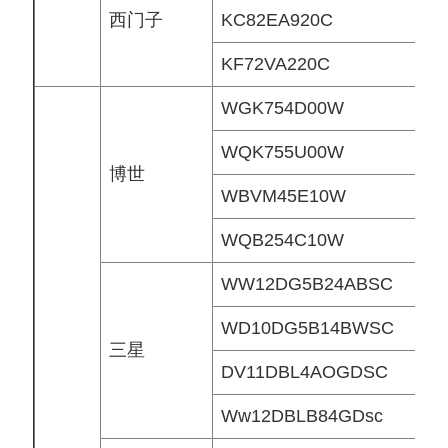
西门子
KC82EA920C
KF72VA220C
WGK754D00W
WQK755U00W
博世
WBVM45E10W
WQB254C10W
WW12DG5B24ABSC
WD10DG5B14BWSC
三星
DV11DBL4AOGDSC
Ww12DBLB84GDsc