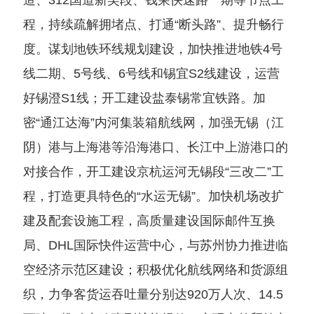
造、312国道新吴段、钱荣快速路一期等节点工
程，持续疏解拥堵点、打通“断头路”、提升畅行
度。谋划地铁环线规划建设，加快推进地铁4号
线二期、5号线、6号线和锡宜S2线建设，运营
好锡澄S1线；开工建设盐泰锡常宜铁路。加
密“通江达海”内河集装箱航线网，加强无锡（江
阴）港与上海港等沿海港口、长江中上游港口的
对接合作，开工建设京杭运河无锡段“三改二”工
程，打造更具特色的“水运无锡”。加快机场改扩
建及配套设施工程，高质量建设国际邮件互换
局、DHL国际快件运营中心，与苏州协力推进临
空经济示范区建设；积极优化航线网络和货源组
织，力争客货运吞吐量分别达920万人次、14.5