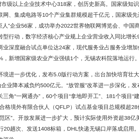
增市级以上企业技术中心318家，创历史新高。国家级知
联网、集成电路等10个产业集群规模超千亿元，国家级先
巨人”企业56家，成功举办2022世界物联网博览会、中
转型行动，数字经济核心产业规上企业营业收入同比增长9
两业深度融合试点单位达24家，现代服务业占服务业增加
%，新增国家级农业产业强镇1个，无锡农科院落地运行
进一步优化，发布5.0版行动方案，出台加快培育壮大
企业降本减负约500亿元。“放管服”改革进一步深化，发布
在长三角“一网通办”，60个项目“拿地即开工”、181个项
个合格境外有限合伙人（QFLP）试点基金项目总规模超2
范区”。开放发展进一步扩大，预计实际使用外资超38亿
行20趟次、发送1408标箱，DHL快递无锡口岸落成启