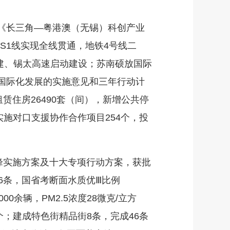
《长三角—粤港澳（无锡）科创产业
S1线实现全线贯通，地铁4号线二
建、锡太高速启动建设；苏南硕放国际
国际化发展的实施意见和三年行动计
租赁住房26490套（间），新增公共停
实施对口支援协作合作项目254个，投
峰实施方案及十大专项行动方案，获批
6条，国省考断面水质优Ⅲ比例
0余辆，PM2.5浓度28微克/立方
个；建成特色街精品街8条，完成46条