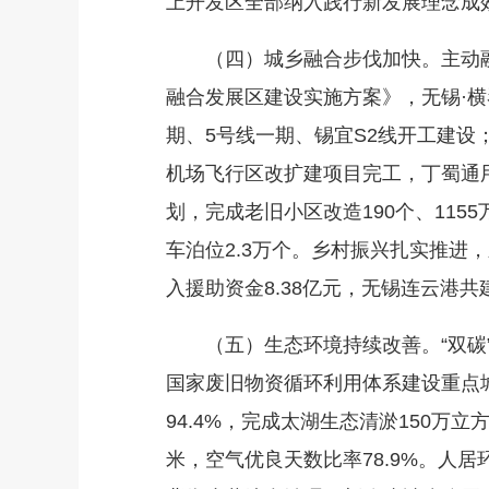
上开发区全部纳入践行新发展理念成
（四）城乡融合步伐加快。主动融
融合发展区建设实施方案》，无锡·
期、5号线一期、锡宜S2线开工建
机场飞行区改扩建项目完工，丁蜀通
划，完成老旧小区改造190个、115
车泊位2.3万个。乡村振兴扎实推进，
入援助资金8.38亿元，无锡连云港
（五）生态环境持续改善。“双碳”
国家废旧物资循环利用体系建设重点
94.4%，完成太湖生态清淤150万立
米，空气优良天数比率78.9%。人居