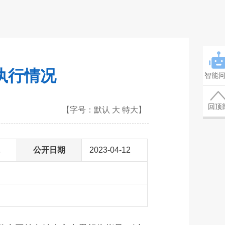
执行情况
智能
回顶
【字号：
默认
大
特大
】
2
公开日期
2023-04-12