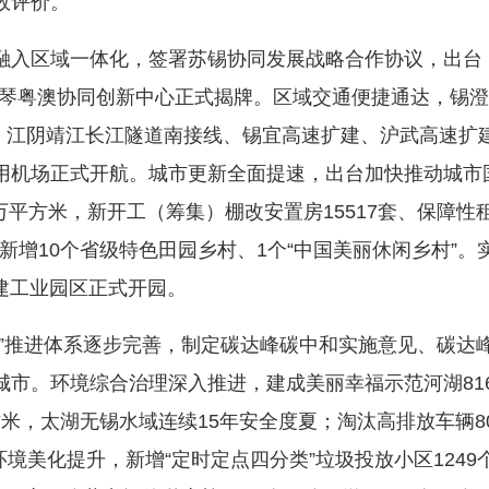
效评价。
入区域一体化，签署苏锡协同发展战略合作协议，出台
横琴粤澳协同创新中心正式揭牌。区域交通便捷通达，锡澄
设；江阴靖江长江隧道南接线、锡宜高速扩建、沪武高速扩
用机场正式开航。城市更新全面提速，出台加快推动城市
5万平方米，新开工（筹集）棚改安置房15517套、保障性
新增10个省级特色田园乡村、1个“中国美丽休闲乡村”。
共建工业园区正式开园。
推进体系逐步完善，制定碳达峰碳中和实施意见、碳达
城市。环境综合治理深入推进，建成美丽幸福示范河湖81
方米，太湖无锡水域连续15年安全度夏；淘汰高排放车辆800
环境美化提升，新增“定时定点四分类”垃圾投放小区1249