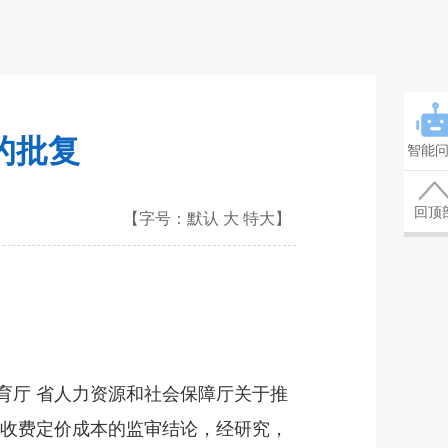
的批复
智能
回顶
【字号：
默认
大
特大
】
育厅 省人力资源和社会保障厅关于推
育收费定价成本的监审结论，经研究，